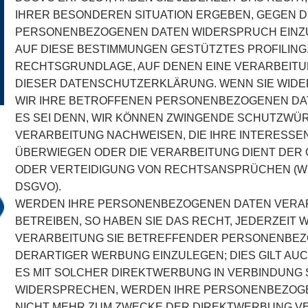
IHRER BESONDEREN SITUATION ERGEBEN, GEGEN D
PERSONENBEZOGENEN DATEN WIDERSPRUCH EINZULE
AUF DIESE BESTIMMUNGEN GESTÜTZTES PROFILING. 
RECHTSGRUNDLAGE, AUF DENEN EINE VERARBEITU
DIESER DATENSCHUTZERKLÄRUNG. WENN SIE WID
WIR IHRE BETROFFENEN PERSONENBEZOGENEN DAT
ES SEI DENN, WIR KÖNNEN ZWINGENDE SCHUTZWÜR
VERARBEITUNG NACHWEISEN, DIE IHRE INTERESSEN
ÜBERWIEGEN ODER DIE VERARBEITUNG DIENT DE
ODER VERTEIDIGUNG VON RECHTSANSPRÜCHEN (WID
DSGVO).
WERDEN IHRE PERSONENBEZOGENEN DATEN VERAR
BETREIBEN, SO HABEN SIE DAS RECHT, JEDERZEIT
VERARBEITUNG SIE BETREFFENDER PERSONENBE
DERARTIGER WERBUNG EINZULEGEN; DIES GILT AUC
ES MIT SOLCHER DIREKTWERBUNG IN VERBINDUNG 
WIDERSPRECHEN, WERDEN IHRE PERSONENBEZOG
NICHT MEHR ZUM ZWECKE DER DIREKTWERBUNG 