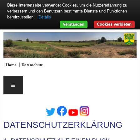
Diese Internetseite verwendet Cookies, um die Nutzererfahrung zu
verbessern und den Benutzern bestimmte Dienste und Funktionen
Details
bereitzustellen.
Verstanden
Cookies verbieten
|
|
Home
Datenschutz
≡
DATENSCHUTZERKLÄRUNG