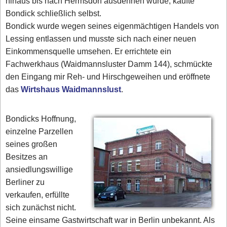
hinaus bis nach Hermsdorf ausdehnen würde, kaufte
Bondick schließlich selbst.
Bondick wurde wegen seines eigenmächtigen Handels von
Lessing entlassen und musste sich nach einer neuen
Einkommensquelle umsehen. Er errichtete ein
Fachwerkhaus (Waidmannsluster Damm 144), schmückte
den Eingang mir Reh- und Hirschgeweihen und eröffnete
das
Wirtshaus Waidmannslust
.
Bondicks Hoffnung,
einzelne Parzellen
seines großen
Besitzes an
ansiedlungswillige
Berliner zu
verkaufen, erfüllte
sich zunächst nicht.
Seine einsame Gastwirtschaft war in Berlin unbekannt. Als