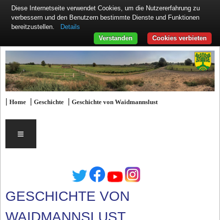
Diese Internetseite verwendet Cookies, um die Nutzererfahrung zu
verbessern und den Benutzern bestimmte Dienste und Funktionen
Details
bereitzustellen.
Verstanden
Cookies verbieten
|
|
|
Home
Geschichte
Geschichte von Waidmannslust
≡
GESCHICHTE VON
WAIDMANNSLUST