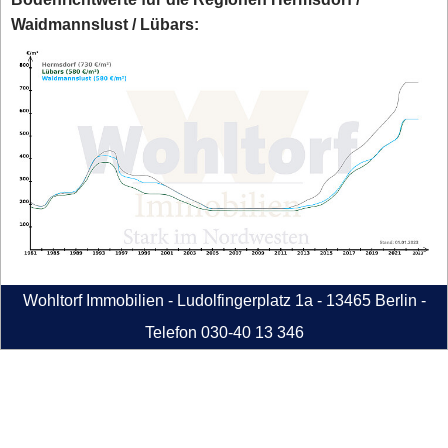
Waidmannslust / Lübars:
Wohltorf Immobilien - Ludolfingerplatz 1a - 13465 Berlin -
Telefon 030-40 13 346