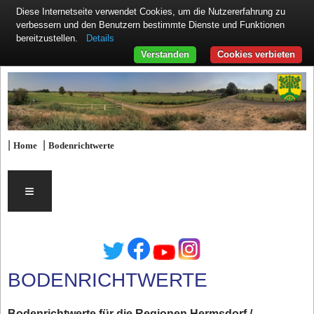
Diese Internetseite verwendet Cookies, um die Nutzererfahrung zu
verbessern und den Benutzern bestimmte Dienste und Funktionen
Details
bereitzustellen.
Verstanden
Cookies verbieten
|
|
Home
Bodenrichtwerte
≡
BODENRICHTWERTE
Bodenrichtwerte für die Regionen Hermsdorf /