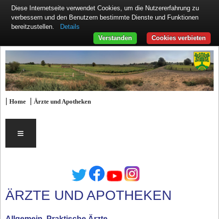
Diese Internetseite verwendet Cookies, um die Nutzererfahrung zu
verbessern und den Benutzern bestimmte Dienste und Funktionen
Details
bereitzustellen.
Verstanden
Cookies verbieten
|
|
Home
Ärzte und Apotheken
≡
ÄRZTE UND APOTHEKEN
Allgemein, Praktische Ärzte