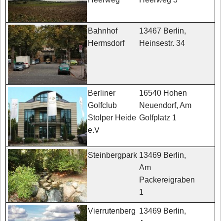
13467 Berlin,
Bahnhof
Heinsestr. 34
Hermsdorf
16540 Hohen
Berliner
Neuendorf, Am
Golfclub
Golfplatz 1
Stolper Heide
e.V
13469 Berlin,
Steinbergpark
Am
Packereigraben
1
13469 Berlin,
Vierrutenberg