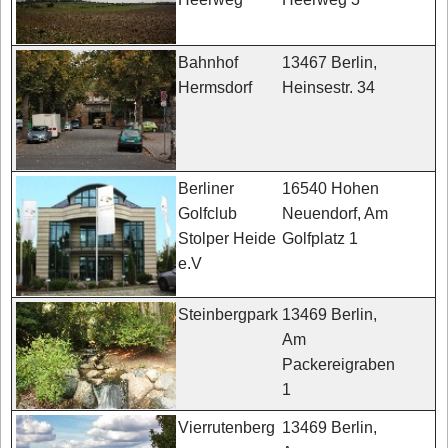
13467 Berlin,
Bahnhof
Heinsestr. 34
Hermsdorf
16540 Hohen
Berliner
Neuendorf, Am
Golfclub
Golfplatz 1
Stolper Heide
e.V
13469 Berlin,
Steinbergpark
Am
Packereigraben
1
13469 Berlin,
Vierrutenberg