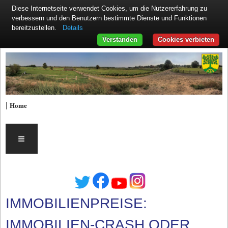
Diese Internetseite verwendet Cookies, um die Nutzererfahrung zu
verbessern und den Benutzern bestimmte Dienste und Funktionen
Details
bereitzustellen.
Verstanden
Cookies verbieten
|
Home
≡
IMMOBILIENPREISE:
IMMOBILIEN-CRASH ODER