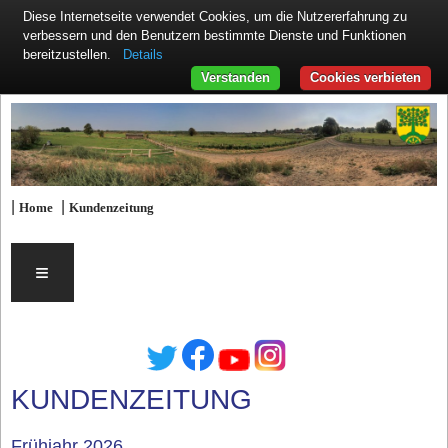
Diese Internetseite verwendet Cookies, um die Nutzererfahrung zu
verbessern und den Benutzern bestimmte Dienste und Funktionen
Details
bereitzustellen.
Verstanden
Cookies verbieten
|
|
Home
Kundenzeitung
≡
KUNDENZEITUNG
Frühjahr 2026