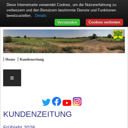
Diese Internetseite verwendet Cookies, um die Nutzererfahrung zu
verbessern und den Benutzern bestimmte Dienste und Funktionen
Details
bereitzustellen.
Verstanden
Cookies verbieten
|
|
Home
Kundenzeitung
≡
KUNDENZEITUNG
Frühjahr 2026