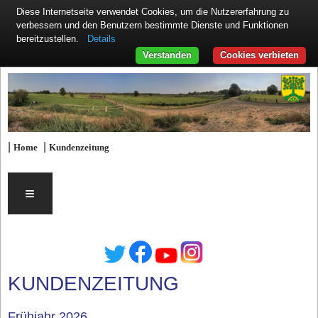
Diese Internetseite verwendet Cookies, um die Nutzererfahrung zu
verbessern und den Benutzern bestimmte Dienste und Funktionen
Details
bereitzustellen.
Verstanden
Cookies verbieten
|
|
Home
Kundenzeitung
≡
KUNDENZEITUNG
Frühjahr 2026