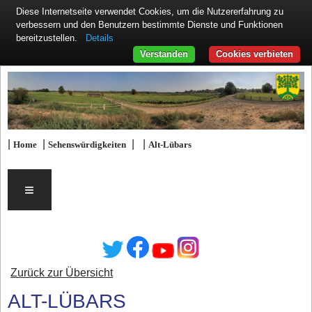
Diese Internetseite verwendet Cookies, um die Nutzererfahrung zu
verbessern und den Benutzern bestimmte Dienste und Funktionen
Details
bereitzustellen.
Verstanden
Cookies verbieten
|
|
|
|
Home
Sehenswürdigkeiten
Alt-Lübars
≡
Zurück zur Übersicht
ALT-LÜBARS