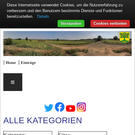
Diese Internetseite verwendet Cookies, um die Nutzererfahrung zu
verbessern und den Benutzern bestimmte Dienste und Funktionen
Details
bereitzustellen.
Verstanden
Cookies verbieten
|
|
Home
Einträge
≡
ALLE KATEGORIEN