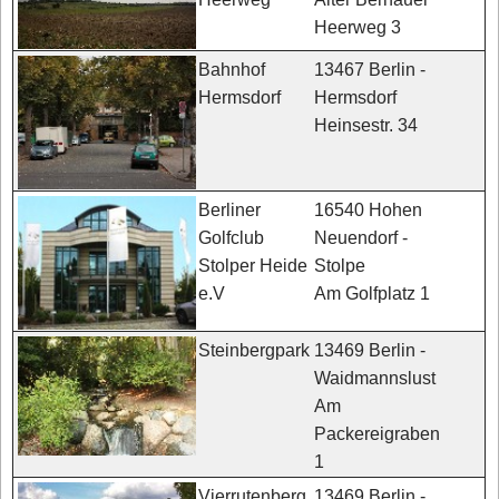
Heerweg 3
13467 Berlin -
Bahnhof
Hermsdorf
Hermsdorf
Heinsestr. 34
16540 Hohen
Berliner
Neuendorf -
Golfclub
Stolpe
Stolper Heide
Am Golfplatz 1
e.V
13469 Berlin -
Steinbergpark
Waidmannslust
Am
Packereigraben
1
13469 Berlin -
Vierrutenberg