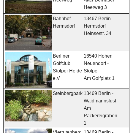
Heerweg 3
13467 Berlin -
Bahnhof
Hermsdorf
Hermsdorf
Heinsestr. 34
16540 Hohen
Berliner
Neuendorf -
Golfclub
Stolpe
Stolper Heide
Am Golfplatz 1
e.V
13469 Berlin -
Steinbergpark
Waidmannslust
Am
Packereigraben
1
13469 Berlin -
Vierrutenberg