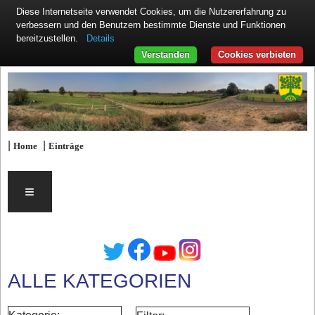
Diese Internetseite verwendet Cookies, um die Nutzererfahrung zu
verbessern und den Benutzern bestimmte Dienste und Funktionen
Details
bereitzustellen.
Verstanden
Cookies verbieten
|
|
Home
Einträge
≡
ALLE KATEGORIEN