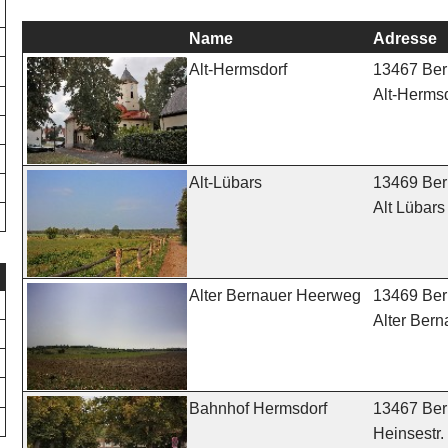
Name
Adresse
13467 Berl
Alt-Hermsdorf
Alt-Hermsd
13469 Berl
Alt-Lübars
Alt Lübars
13469 Berl
Alter Bernauer Heerweg
Alter Ber
13467 Berl
Bahnhof Hermsdorf
Heinsestr.