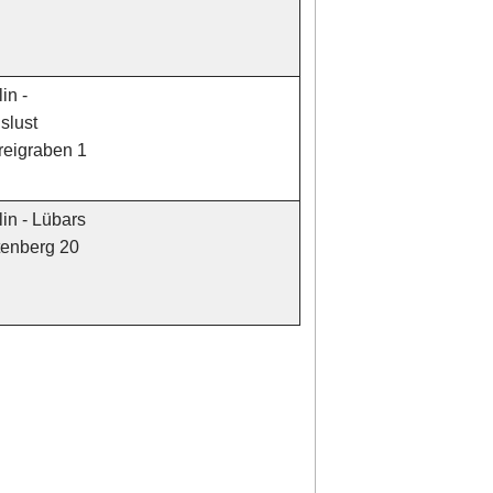
in -
slust
eigraben 1
in - Lübars
tenberg 20