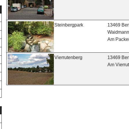
13469 Berl
Steinbergpark
Waidmann
Am Packer
13469 Berl
Vierrutenberg
Am Vierru