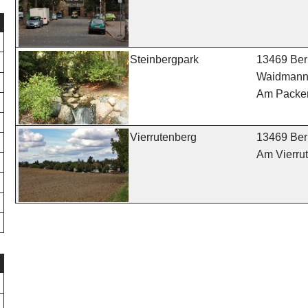
13469 Berl
Steinbergpark
Waidmann
Am Packer
13469 Berl
Vierrutenberg
Am Vierru