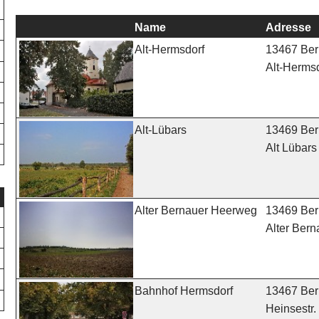
Name
Adresse
13467 Berl
Alt-Hermsdorf
Alt-Hermsd
13469 Berl
Alt-Lübars
Alt Lübars
13469 Berl
Alter Bernauer Heerweg
Alter Ber
13467 Berl
Bahnhof Hermsdorf
Heinsestr.