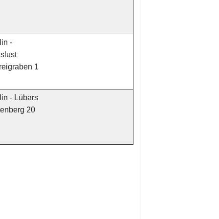
in -
slust
eigraben 1
in - Lübars
tenberg 20