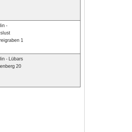
in -
slust
eigraben 1
in - Lübars
tenberg 20