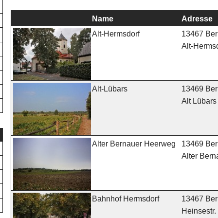
Name
Adresse
13467 Berl
Alt-Hermsdorf
Alt-Hermsd
13469 Berl
Alt-Lübars
Alt Lübars
13469 Berl
Alter Bernauer Heerweg
Alter Ber
13467 Berl
Bahnhof Hermsdorf
Heinsestr.