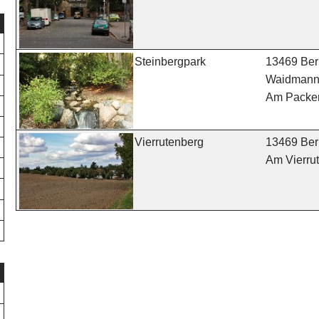
13469 Berl
Steinbergpark
Waidmann
Am Packer
13469 Berl
Vierrutenberg
Am Vierru