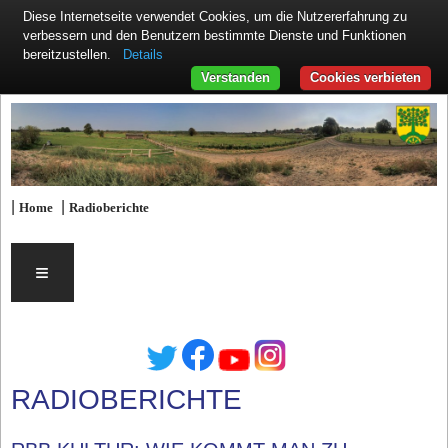
Diese Internetseite verwendet Cookies, um die Nutzererfahrung zu
verbessern und den Benutzern bestimmte Dienste und Funktionen
Details
bereitzustellen.
Verstanden
Cookies verbieten
|
|
Home
Radioberichte
≡
RADIOBERICHTE