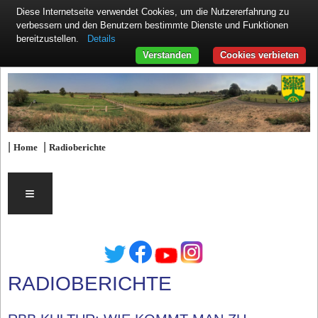
Diese Internetseite verwendet Cookies, um die Nutzererfahrung zu
verbessern und den Benutzern bestimmte Dienste und Funktionen
Details
bereitzustellen.
Verstanden
Cookies verbieten
|
|
Home
Radioberichte
≡
RADIOBERICHTE