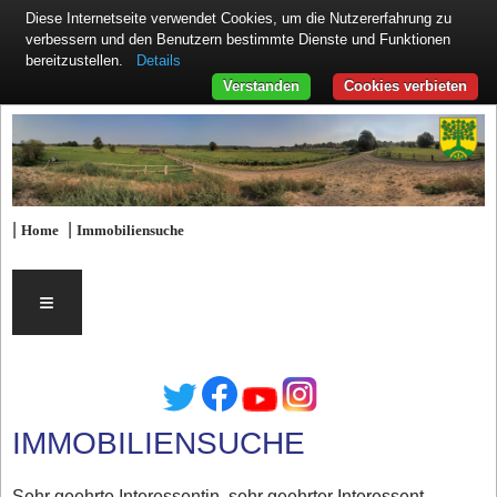
Diese Internetseite verwendet Cookies, um die Nutzererfahrung zu
verbessern und den Benutzern bestimmte Dienste und Funktionen
Details
bereitzustellen.
Verstanden
Cookies verbieten
|
|
Home
Immobiliensuche
≡
IMMOBILIENSUCHE
Sehr geehrte Interessentin, sehr geehrter Interessent,