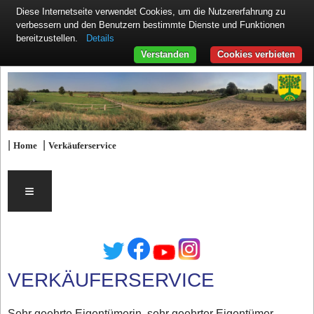
Diese Internetseite verwendet Cookies, um die Nutzererfahrung zu
verbessern und den Benutzern bestimmte Dienste und Funktionen
Details
bereitzustellen.
Verstanden
Cookies verbieten
|
|
Home
Verkäuferservice
≡
VERKÄUFERSERVICE
Sehr geehrte Eigentümerin, sehr geehrter Eigentümer,